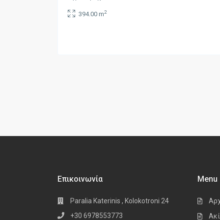
2
394.00 m
Επικοινωνία
Menu
Paralia Katerinis , Kolokotroni 24
Αρ
+30 6978553773
Ακί