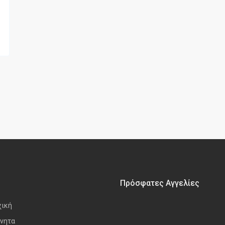
Πρόσφατες Αγγελίες
χική
νητα