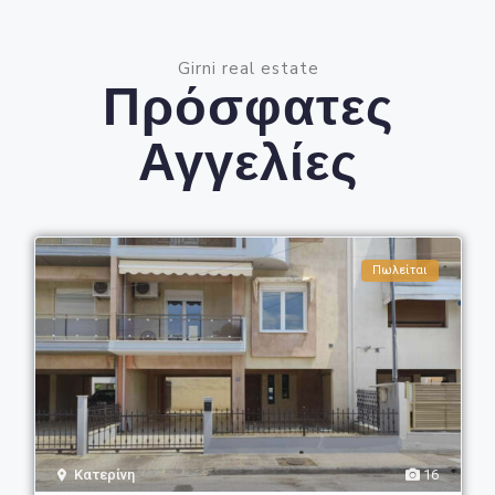
Girni real estate
Πρόσφατες
Αγγελίες
Πωλείται
Κατερίνη
16