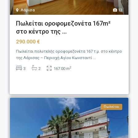
Λάρισα
13
Πωλείται οροφομεζονέτα 167m²
στο κέντρο της ...
290.000 €
Πωλείται πολυτελής οροφομεζονέτα 167 τ.μ. στο κέντρο
της Λάρισας – Περιοχή Αγίου Κωνσταντί
...
2
3
2
167.00 m
Πωλείται