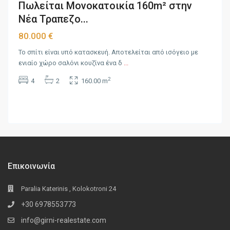
Πωλείται Μονοκατοικία 160m² στην
Νέα Τραπεζο...
80.000 €
Το σπίτι είναι υπό κατασκευή. Αποτελείται από ισόγειο με
ενιαίο χώρο σαλόνι κουζίνα ένα δ
...
2
4
2
160.00 m
Επικοινωνία
Paralia Katerinis , Kolokotroni 24
+30 6978553773
info@girni-realestate.com