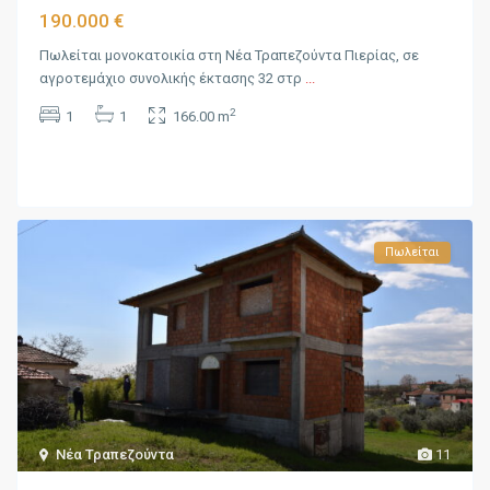
190.000 €
Πωλείται μονοκατοικία στη Νέα Τραπεζούντα Πιερίας, σε
αγροτεμάχιο συνολικής έκτασης 32 στρ
...
2
1
1
166.00 m
Πωλείται
Νέα Τραπεζούντα
11