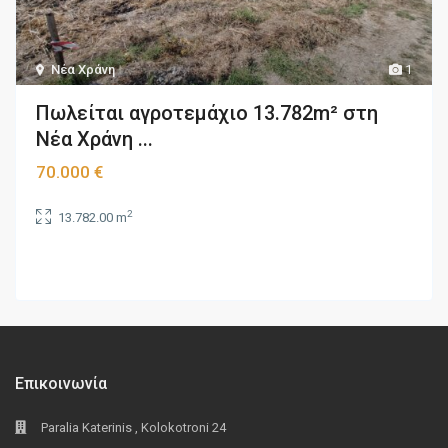
Νέα Χράνη
1
Πωλείται αγροτεμάχιο 13.782m² στη
Νέα Χράνη ...
70.000 €
2
13.782.00 m
Επικοινωνία
Paralia Katerinis , Kolokotroni 24