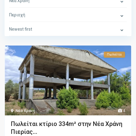
Νέα Χράνη
Περιοχή
Newest first
Πωλείται
Νέα Χράνη
4
Πωλείται κτίριο 334m² στην Νέα Χράνη
Πιερίας...