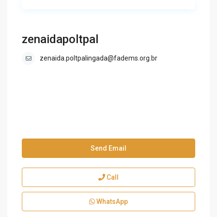
zenaidapoltpal
zenaida.poltpalingada@fadems.org.br
Send Email
Call
WhatsApp