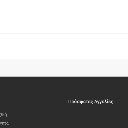
Πρόσφατες Αγγελίες
χική
νητα