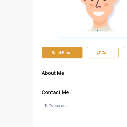
Send Email
Call
About Me
Contact Me