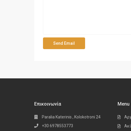
Επικοινωνία
Menu
Paralia Katerinis , Kolokotroni 24
Αρ
+30 6978553773
Ακί