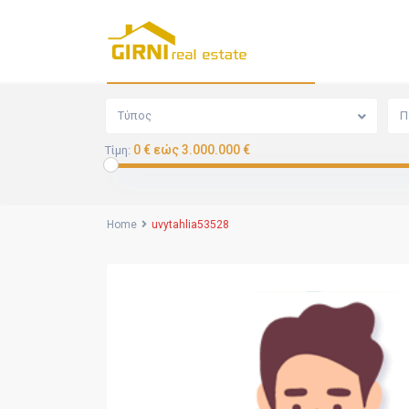
Αναζήτηση
Τύπος
Π
0 € εώς 3.000.000 €
Τίμη:
Home
uvytahlia53528