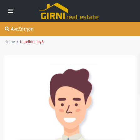
Αναζήτηση
Home
terrelldonley6