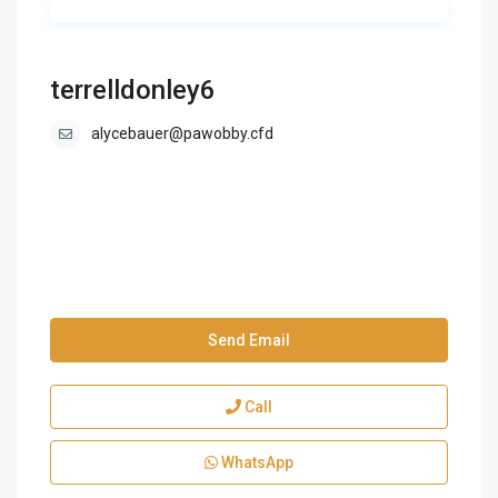
terrelldonley6
alycebauer@pawobby.cfd
Send Email
Call
WhatsApp