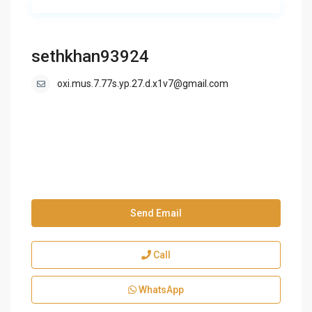
sethkhan93924
oxi.mus.7.77s.yp.27.d.x1v7@gmail.com
Send Email
Call
WhatsApp