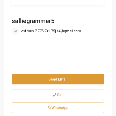
salliegrammer5
oxi.mus.7.775i7z.l.75j.s4@gmail.com
Send Email
Call
WhatsApp