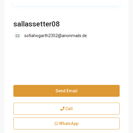
sallassetter08
sofiahogarth2352@anonmails.de
Send Email
Call
WhatsApp