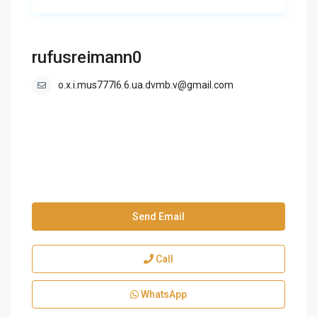
rufusreimann0
o.x.i.mus777l6.6.ua.dvmb.v@gmail.com
Send Email
Call
WhatsApp