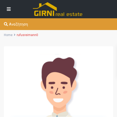
Αναζήτηση
Home
rufusreimann0