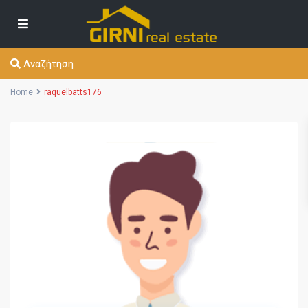
Αναζήτηση
Home
raquelbatts176