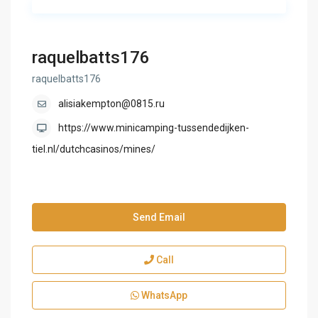
raquelbatts176
raquelbatts176
alisiakempton@0815.ru
https://www.minicamping-tussendedijken-
tiel.nl/dutchcasinos/mines/
Send Email
Call
WhatsApp