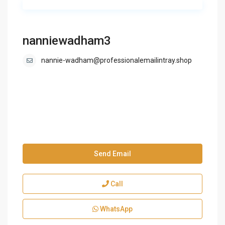
nanniewadham3
nannie-wadham@professionalemailintray.shop
Send Email
Call
WhatsApp