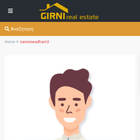
Αναζήτηση
Home
nanniewadham3