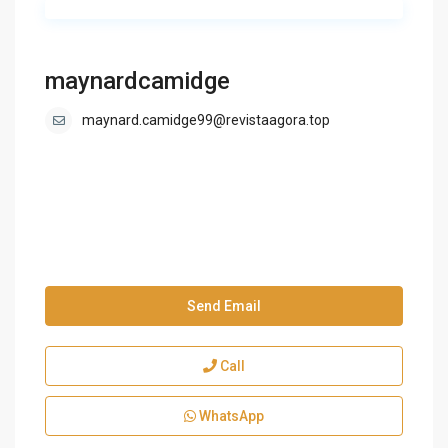
maynardcamidge
maynard.camidge99@revistaagora.top
Send Email
Call
WhatsApp