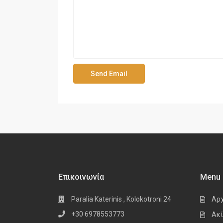
Επικοινωνία
Menu
Paralia Katerinis , Kolokotroni 24
Αρ
+30 6978553773
Ακί