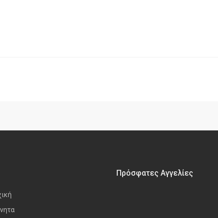
Πρόσφατες Αγγελίες
χική
νητα