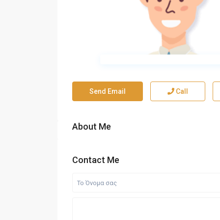
Send Email
Call
About Me
Contact Me