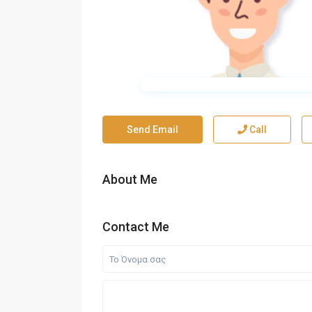
Send Email
Call
About Me
Contact Me