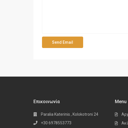
Επικοινωνία
Menu
Paralia Katerinis , Kolokotroni 24
Αρ
+30 6978553773
Ακί