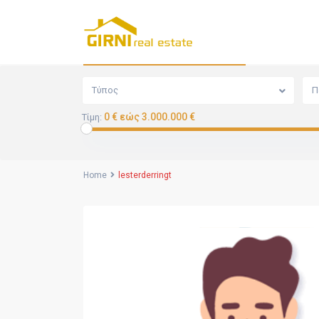
Αναζήτηση
Τύπος
Π
0 € εώς 3.000.000 €
Τίμη:
Home
lesterderringt