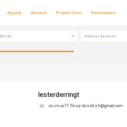
Αρχική
Ακίνητα
Project Girni
Επικοινωνία
εριοχή
lesterderringt
ox.i.m.us77.7m.uz.vb.n.e0.s.h@gmail.com