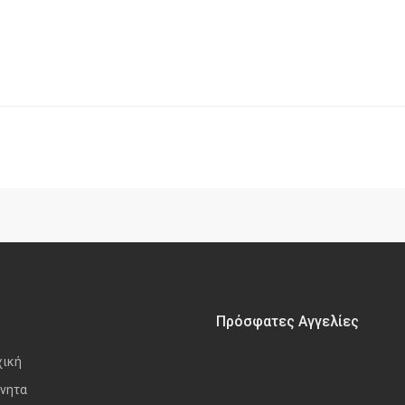
Πρόσφατες Αγγελίες
χική
νητα