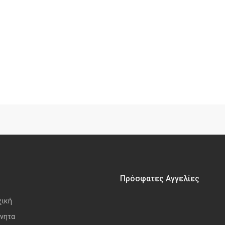
Πρόσφατες Αγγελίες
χική
νητα