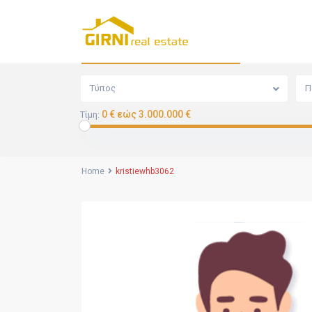
Αναζήτηση
Τύπος
Π
0 € εώς 3.000.000 €
Τίμη:
Home
kristiewhb3062