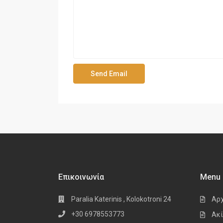
Επικοινωνία
Menu
Paralia Katerinis , Kolokotroni 24
Αρ
+30 6978553773
Ακί