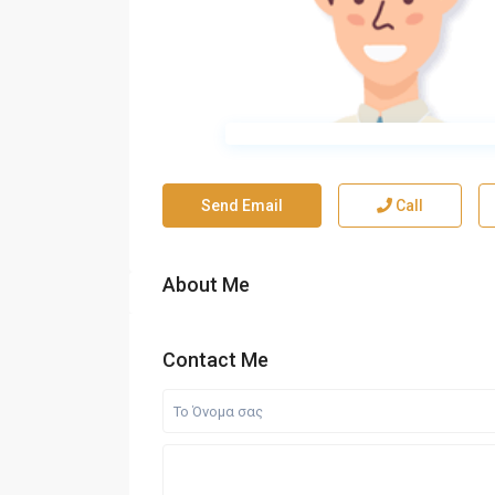
Send Email
Call
About Me
Contact Me