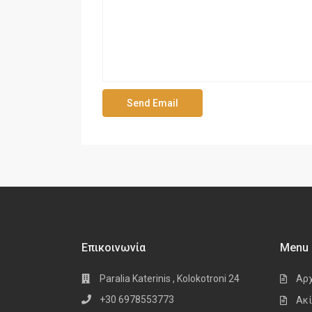
Επικοινωνία
Menu
Paralia Katerinis , Kolokotroni 24
Αρ
+30 6978553773
Ακί