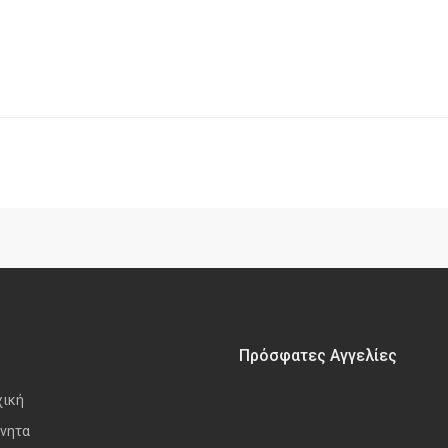
Πρόσφατες Αγγελίες
χική
νητα