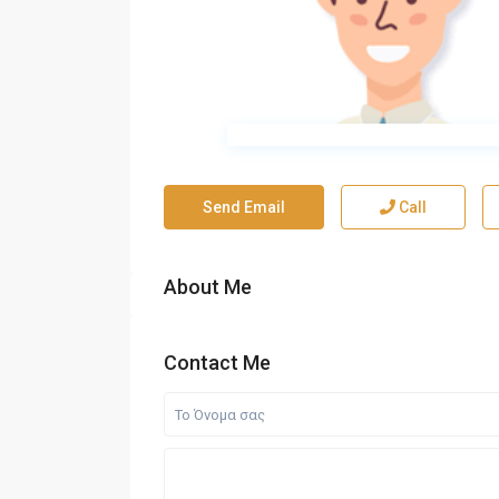
Send Email
Call
About Me
Contact Me