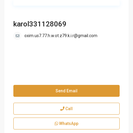
karol331128069
oxim.us7.77.h.w.ot.z79.k.i.r@gmail.com
Send Email
Call
WhatsApp