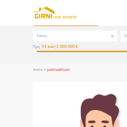
Αναζήτηση
Τύπος
Π
0 € εώς 3.000.000 €
Τίμη:
Home
justinaakhurst