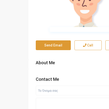
Send Email
Call
About Me
Contact Me