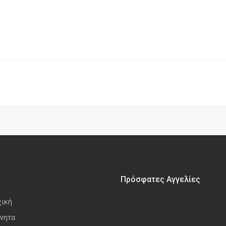
Πρόσφατες Αγγελίες
χική
νητα