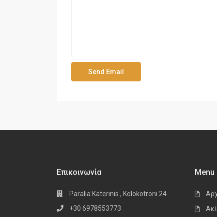
Επικοινωνία
Menu
Paralia Katerinis , Kolokotroni 24
Αρ
+30 6978553773
Ακί