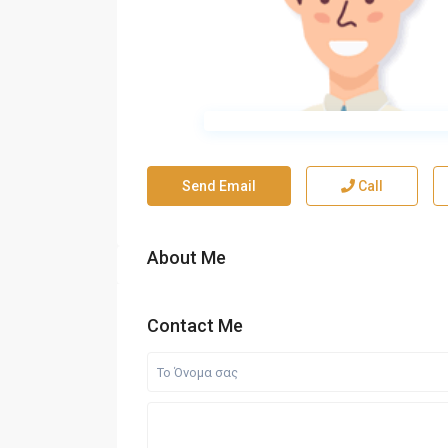
Send Email
Call
About Me
Contact Me