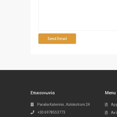
Επικοινωνία
Menu
Paralia Katerinis , Kolokotroni 24
Αρ
+30 6978553773
Ακί