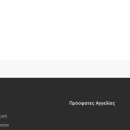
Πρόσφατες Αγγελίες
χική
νητα