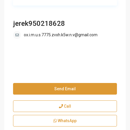
jerek950218628
ox.i.m.u.s.7775.zvxh.k5w.n.v@gmail.com
Send Email
Call
WhatsApp