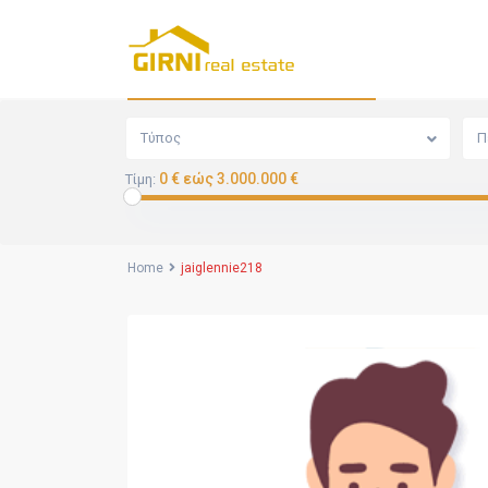
Αναζήτηση
Τύπος
Π
0 € εώς 3.000.000 €
Τίμη:
Home
jaiglennie218