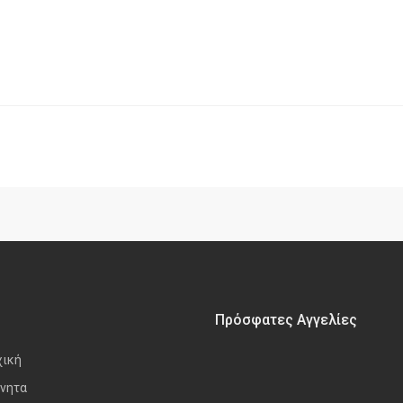
Πρόσφατες Αγγελίες
χική
νητα