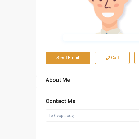
Send Email
Call
About Me
Contact Me