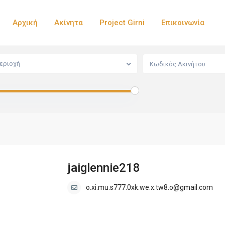
Αρχική
Ακίνητα
Project Girni
Επικοινωνία
εριοχή
jaiglennie218
o.xi.mu.s777.0xk.we.x.tw8.o@gmail.com