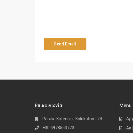
Επικοινωνία
Menu
Paralia Katerinis , Kolokotroni 24
Αρ
+30 6978553773
Ακί