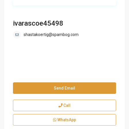
ivarascoe45498
shastakoertig@spambog.com
Send Email
Call
WhatsApp