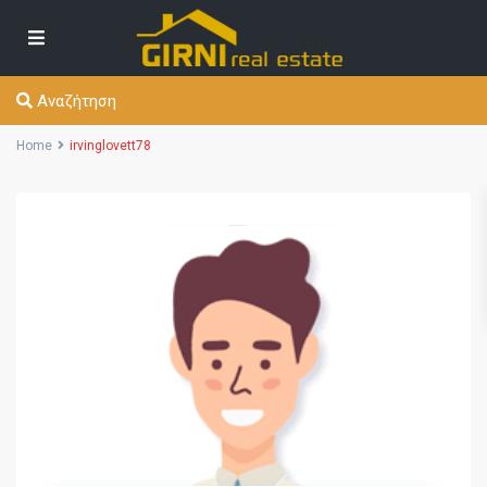
Αναζήτηση
Home
irvinglovett78