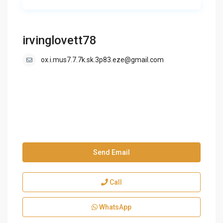
irvinglovett78
ox.i.mus7.7.7k.sk.3p83.eze@gmail.com
Send Email
Call
WhatsApp