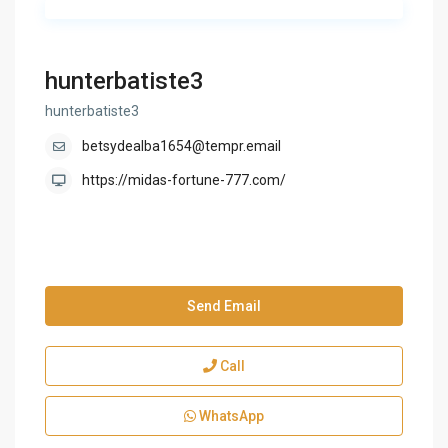
hunterbatiste3
hunterbatiste3
betsydealba1654@tempr.email
https://midas-fortune-777.com/
Send Email
Call
WhatsApp