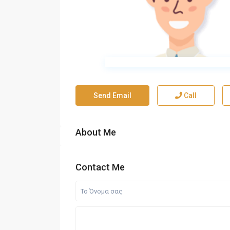
Send Email
Call
About Me
Contact Me