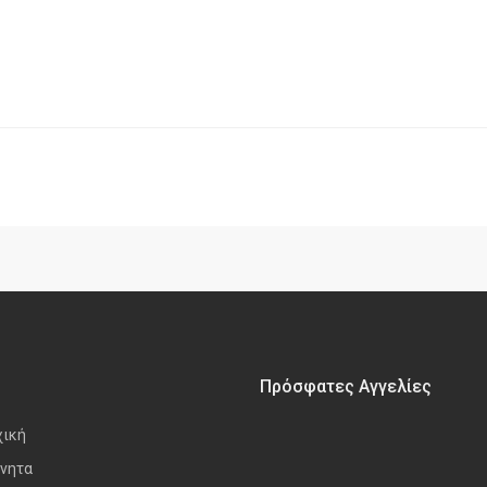
Πρόσφατες Αγγελίες
χική
νητα