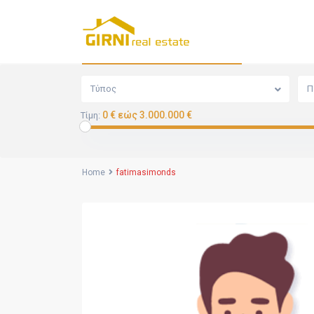
Αναζήτηση
Τύπος
Π
0 € εώς 3.000.000 €
Τίμη:
Home
fatimasimonds