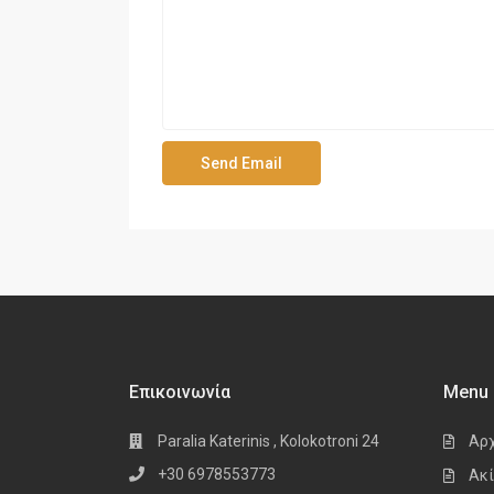
Επικοινωνία
Menu
Paralia Katerinis , Kolokotroni 24
Αρ
+30 6978553773
Ακί