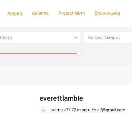
Αρχική
Ακίνητα
Project Girni
Επικοινωνία
εριοχή
everettlambie
oxi.mu.s77.72.m.onj.u.8c.s.7@gmail.com