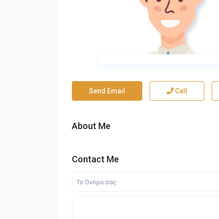
Send Email
Call
About Me
Contact Me