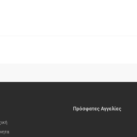
Πρόσφατες Αγγελίες
χική
νητα