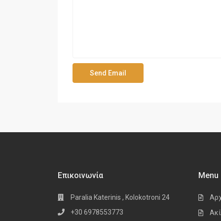
Επικοινωνία
Menu
Paralia Katerinis , Kolokotroni 24
Αρ
+30 6978553773
Ακί