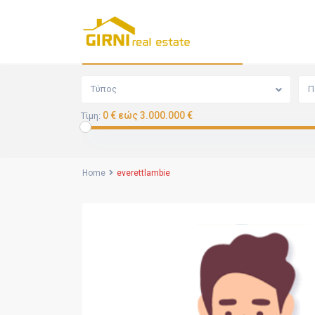
Αναζήτηση
Τύπος
Π
0 € εώς 3.000.000 €
Τίμη:
Home
everettlambie