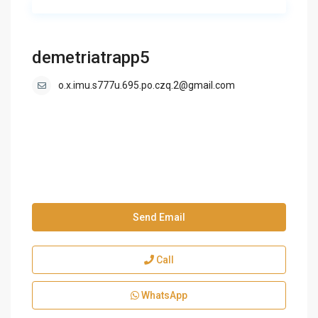
demetriatrapp5
o.x.imu.s777u.695.po.czq.2@gmail.com
Send Email
Call
WhatsApp