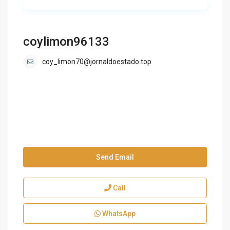
coylimon96133
coy_limon70@jornaldoestado.top
Send Email
Call
WhatsApp