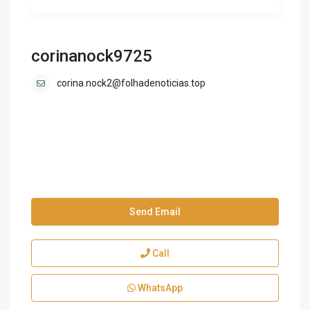
corinanock9725
corina.nock2@folhadenoticias.top
Send Email
Call
WhatsApp