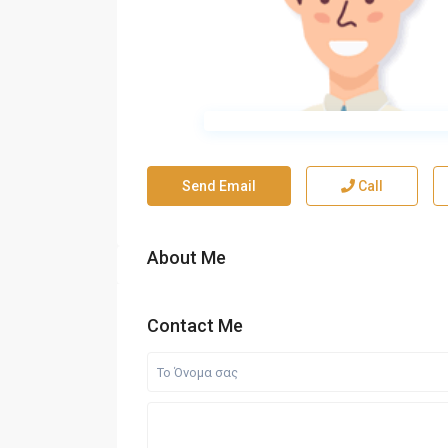
Send Email
Call
About Me
Contact Me