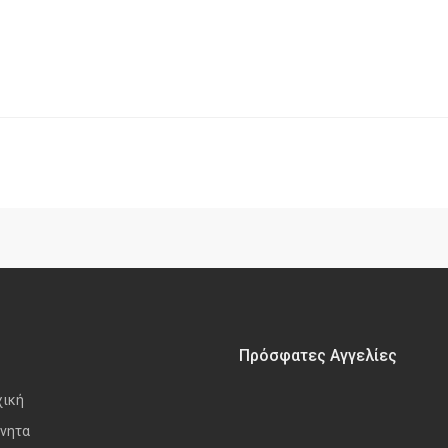
Πρόσφατες Αγγελίες
χική
νητα