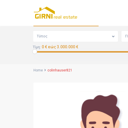
Αναζήτηση
Τύπος
Π
0 € εώς 3.000.000 €
Τίμη:
Home
colinhauser821