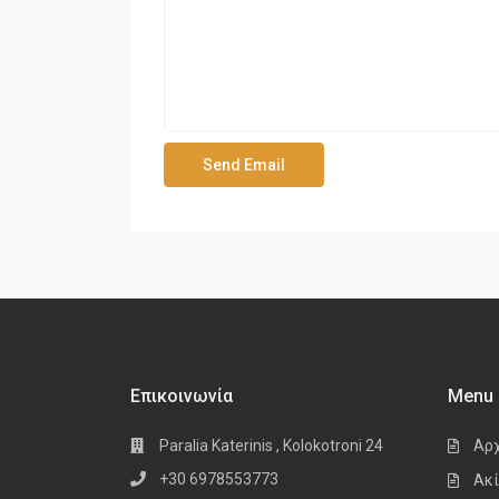
Επικοινωνία
Menu
Paralia Katerinis , Kolokotroni 24
Αρ
+30 6978553773
Ακί