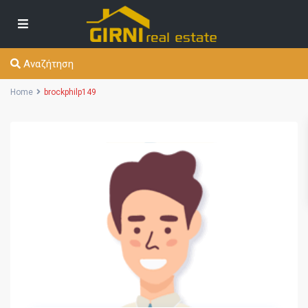
Αναζήτηση
Home
brockphilp149