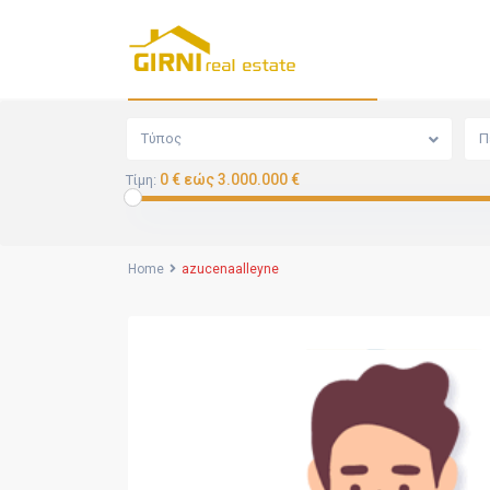
Αναζήτηση
Τύπος
Π
0 € εώς 3.000.000 €
Τίμη:
Home
azucenaalleyne