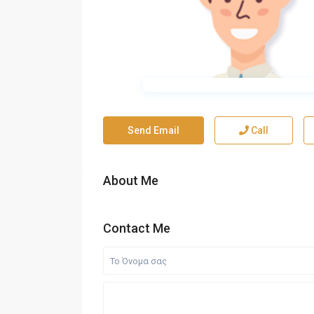
Send Email
Call
About Me
Contact Me