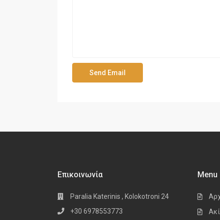
Επικοινωνία
Menu
Paralia Katerinis , Kolokotroni 24
Αρ
+30 6978553773
Ακί