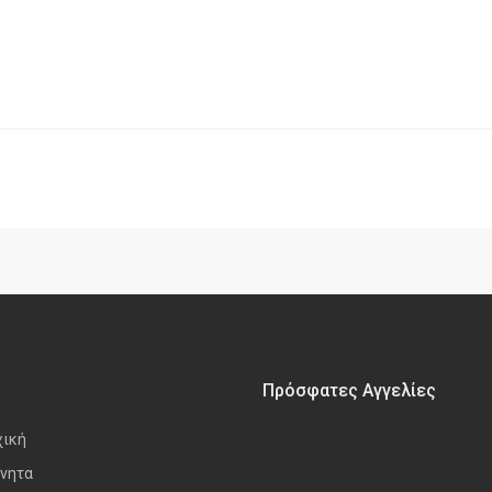
Πρόσφατες Αγγελίες
χική
νητα