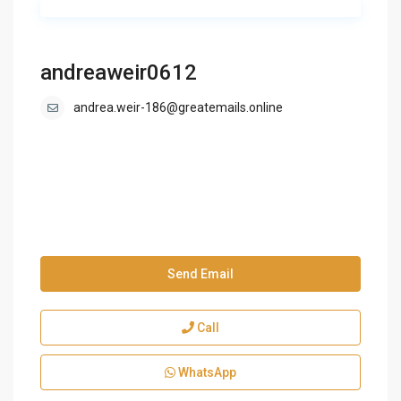
andreaweir0612
andrea.weir-186@greatemails.online
Send Email
Call
WhatsApp