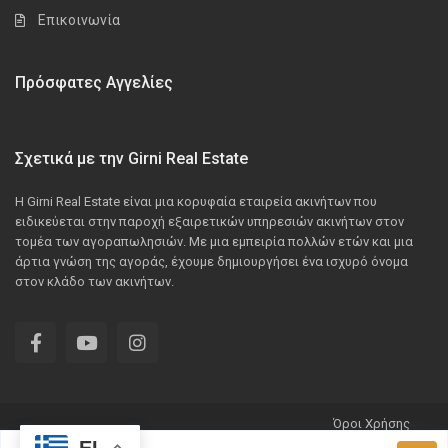
Επικοινωνία
Πρόσφατες Αγγελίες
Σχετικά με την Girni Real Estate
Η Girni Real Estate είναι μια κορυφαία εταιρεία ακινήτων που
ειδικεύεται στην παροχή εξαιρετικών υπηρεσιών ακινήτων στον
τομέα των αγοραπωλησιών. Με μια εμπειρία πολλών ετών και μια
άρτια γνώση της αγοράς, έχουμε δημιουργήσει ένα ισχυρό όνομα
στον κλάδο των ακινήτων.
Όροι Χρήσης
All Rights Reserved © 2025 Developed by Zotis.gr
EL