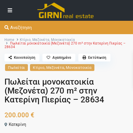
Αναζήτηση
Home
Κτίριο
,
Μεζονέτα
,
Μονοκατοικία
Πωλείται μονοκατοικία (Μεζονέτα) 270 m² στην Κατερίνη Πιερίας –
28634
Κοινοποίηση
Αγαπημένο
Εκτύπωση
,
,
Πωλείται
Κτίριο
Μεζονέτα
Μονοκατοικία
Πωλείται μονοκατοικία
(Μεζονέτα) 270 m² στην
Κατερίνη Πιερίας – 28634
200.000 €
Κατερίνη