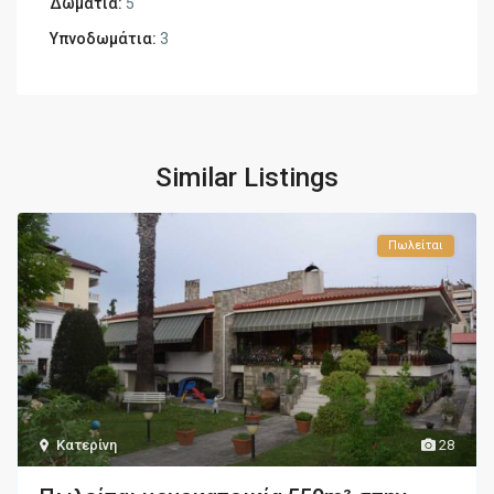
Δωμάτια:
5
Υπνοδωμάτια:
3
Similar Listings
Πωλείται
Κατερίνη
28