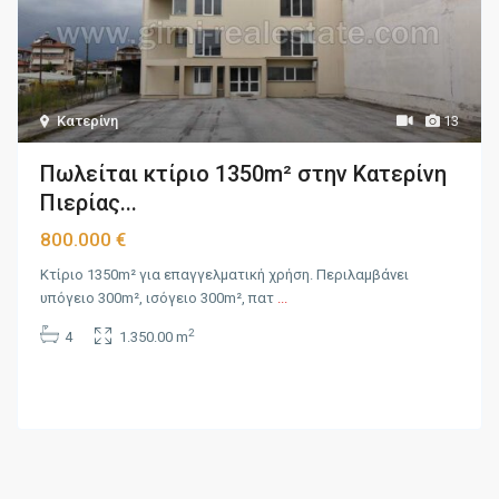
Κατερίνη
13
Πωλείται κτίριο 1350m² στην Κατερίνη
Πιερίας...
800.000 €
Κτίριο 1350m² για επαγγελματική χρήση. Περιλαμβάνει
υπόγειο 300m², ισόγειο 300m², πατ
...
2
4
1.350.00 m