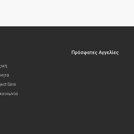
Πρόσφατες Αγγελίες
χική
νητα
ject Girni
κοινωνία