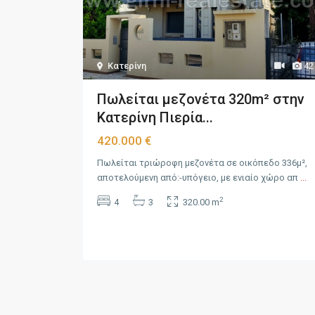
Κατερίνη
42
Πωλείται μεζονέτα 320m² στην
Κατερίνη Πιερία...
420.000 €
Πωλείται τριώροφη μεζονέτα σε οικόπεδο 336μ²,
αποτελούμενη από:-υπόγειο, με ενιαίο χώρο απ
...
2
4
3
320.00 m