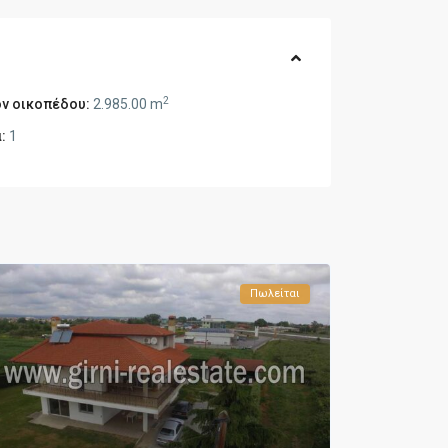
2
ν οικοπέδου:
2.985.00 m
:
1
Πωλείται