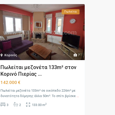
Πωλείται
Κορινός
7
Πωλείται μεζονέτα 133m² στον
Κορινό Πιερίας ...
142.000 €
Πωλείται μεζονέτα 133m² σε οικόπεδο 226m² με
δυνατότητα δόμησης άλλα 50m². Το σπίτι βρίσκε
...
2
3
2
133.00 m