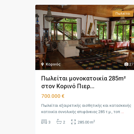
Πωλείται
Κορινός
27
Πωλείται μονοκατοικία 285m²
στον Κορινό Πιερ...
700.000 €
Πωλείται εξαιρετικής αισθητικής και κατασκευής
κατοικία συνολικής επιφάνειας 285 τ.μ., τοπ
...
2
3
2
285.00 m