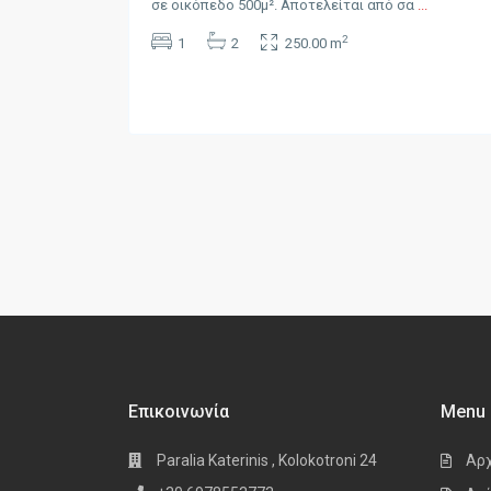
σε οικόπεδο 500μ². Αποτελείται από σα
...
2
1
2
250.00 m
Επικοινωνία
Menu
Paralia Katerinis , Kolokotroni 24
Αρ