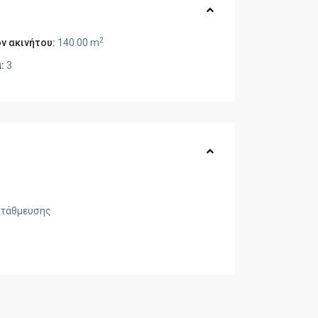
2
ν ακινήτου:
140.00 m
:
3
στάθμευσης