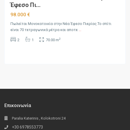
Έφεσο Πι...
98.000 €
Πωλείται Μονοκατοικία στην Νέα Έφεσο Πιερίας.Το σπίτι
είναι 70 τετραγωνικά μέτρα και αποτε
...
2
2
1
70.00 m
Επικοινωνία
Paralia Katerinis , Kolokotroni 24
+30 6978553773