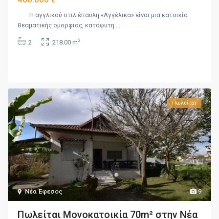
Η αγγλικού στιλ έπαυλη «Αγγέλικα» είναι μια κατοικία
θεαματικής ομορφιάς, κατάφυτη
...
2
2
218.00 m
Πωλείται
Νέα Έφεσος
9
Πωλείται Μονοκατοικία 70m² στην Νέα