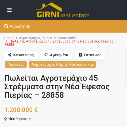
Αναζήτηση
Home
Αγροτεμαχιο
,
Κτίριο
,
Μονοκατοικία
Πωλείται Αγροτεμάχιο 45 Στρέμματα στην Νέα Έφεσος Πιερίας –
28858
Κοινοποίηση
Αγαπημένο
Εκτύπωση
,
,
Πωλείται
Αγροτεμαχιο
Κτίριο
Μονοκατοικία
Πωλείται Αγροτεμάχιο 45
Στρέμματα στην Νέα Έφεσος
Πιερίας – 28858
1.200.000 €
Νέα Έφεσος