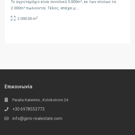
Το αγροτεμάχιο είναι συνολικά 5.000m², εκ των οποίων τα
2.000m² πωλούνται. Τέλος, απέχει μ
...
2
2.000.00 m
Επικοινωνία
Paralia Katerinis , Kolokotroni 24
+30 6978553773
info@girni-realestate.com